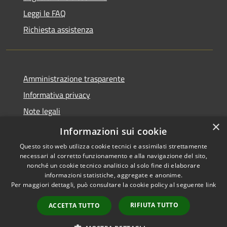
Leggi le FAQ
Richiesta assistenza
Amministrazione trasparente
Informativa privacy
Note legali
×
Dichiarazione di accessibilità
Informazioni sui cookie
Questo sito web utilizza cookie tecnici e assimilati strettamente
necessari al corretto funzionamento e alla navigazione del sito,
nonché un cookie tecnico analitico al solo fine di elaborare
informazioni statistiche, aggregate e anonime.
RSS
Copyright © 2026 • Comune di
Per maggiori dettagli, può consultare la cookie policy al seguente
link
Accessibilità
San Daniele Po • Powered by
Privacy
Municipium
Accesso
•
RIFIUTA TUTTO
ACCETTA TUTTO
Cookie
redazione