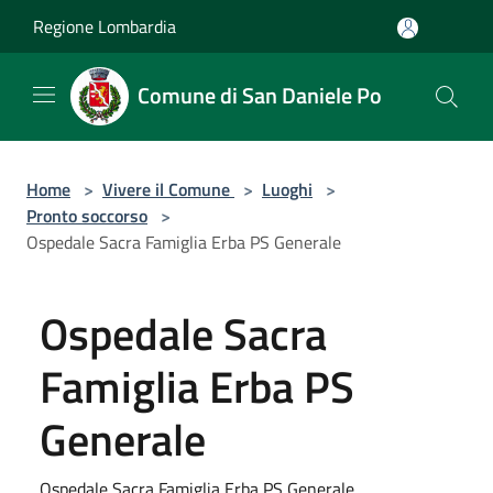
Salta al contenuto principale
Regione Lombardia
Comune di San Daniele Po
Home
>
Vivere il Comune
>
Luoghi
>
Pronto soccorso
>
Ospedale Sacra Famiglia Erba PS Generale
Ospedale Sacra
Famiglia Erba PS
Generale
Ospedale Sacra Famiglia Erba PS Generale