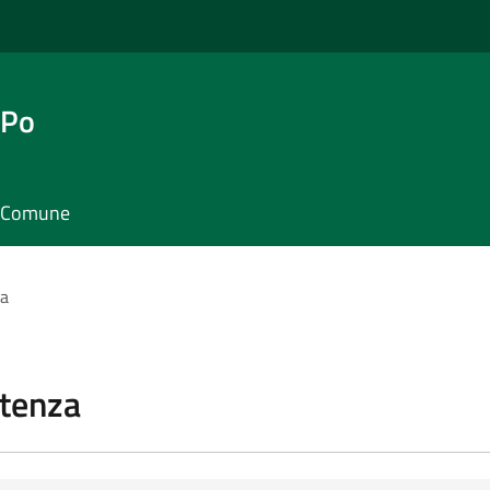
 Po
il Comune
za
stenza