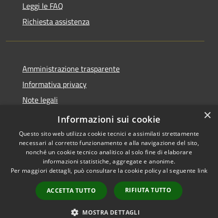
Leggi le FAQ
Richiesta assistenza
Amministrazione trasparente
Informativa privacy
Note legali
×
Dichiarazione di accessibilità
Informazioni sui cookie
Questo sito web utilizza cookie tecnici e assimilati strettamente
necessari al corretto funzionamento e alla navigazione del sito,
nonché un cookie tecnico analitico al solo fine di elaborare
informazioni statistiche, aggregate e anonime.
RSS
Copyright © 2026 • Comune di
Per maggiori dettagli, può consultare la cookie policy al seguente
link
Accessibilità
San Daniele Po • Powered by
Privacy
Municipium
Accesso
•
RIFIUTA TUTTO
ACCETTA TUTTO
Cookie
redazione
Mappa del sito
MOSTRA DETTAGLI