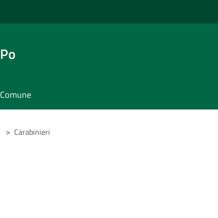
 Po
il Comune
>
Carabinieri