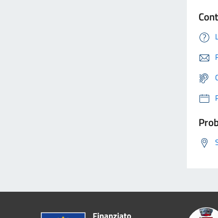
Cont
Prob