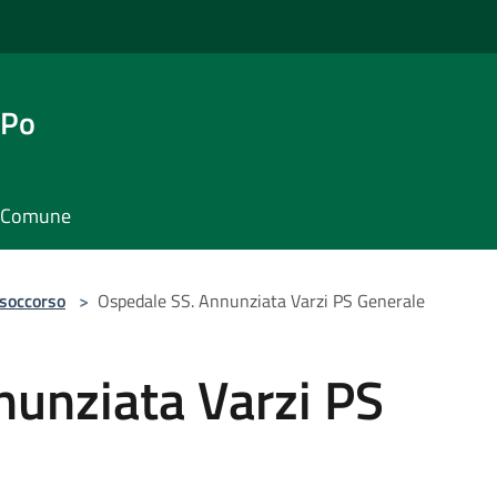
 Po
il Comune
 soccorso
>
Ospedale SS. Annunziata Varzi PS Generale
nunziata Varzi PS