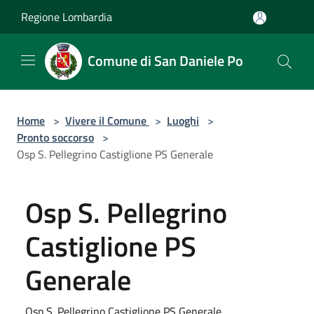
Salta al contenuto principale
Regione Lombardia
Comune di San Daniele Po
Home
>
Vivere il Comune
>
Luoghi
>
Pronto soccorso
>
Osp S. Pellegrino Castiglione PS Generale
Osp S. Pellegrino
Castiglione PS
Generale
Osp S. Pellegrino Castiglione PS Generale