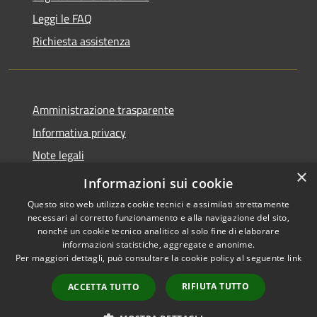
Leggi le FAQ
Richiesta assistenza
Amministrazione trasparente
Informativa privacy
Note legali
×
Dichiarazione di accessibilità
Informazioni sui cookie
Questo sito web utilizza cookie tecnici e assimilati strettamente
necessari al corretto funzionamento e alla navigazione del sito,
nonché un cookie tecnico analitico al solo fine di elaborare
informazioni statistiche, aggregate e anonime.
RSS
Copyright © 2026 • Comune di
Per maggiori dettagli, può consultare la cookie policy al seguente
link
Accessibilità
San Daniele Po • Powered by
Privacy
Municipium
Accesso
•
RIFIUTA TUTTO
ACCETTA TUTTO
Cookie
redazione