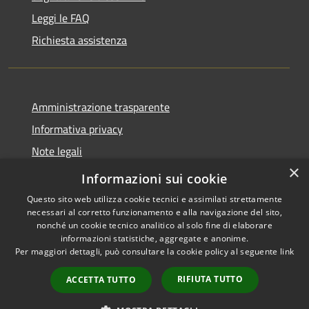
Leggi le FAQ
Richiesta assistenza
Amministrazione trasparente
Informativa privacy
Note legali
×
Dichiarazione di accessibilità
Informazioni sui cookie
Questo sito web utilizza cookie tecnici e assimilati strettamente
necessari al corretto funzionamento e alla navigazione del sito,
nonché un cookie tecnico analitico al solo fine di elaborare
informazioni statistiche, aggregate e anonime.
RSS
Copyright © 2026 • Comune di
Per maggiori dettagli, può consultare la cookie policy al seguente
link
Accessibilità
San Daniele Po • Powered by
Privacy
Municipium
Accesso
•
RIFIUTA TUTTO
ACCETTA TUTTO
Cookie
redazione