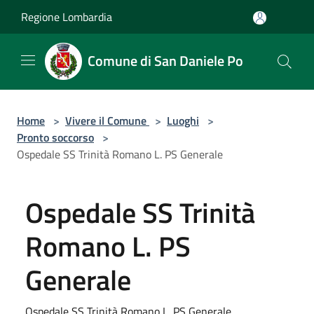
Salta al contenuto principale
Regione Lombardia
Comune di San Daniele Po
Home
>
Vivere il Comune
>
Luoghi
>
Pronto soccorso
>
Ospedale SS Trinità Romano L. PS Generale
Ospedale SS Trinità
Romano L. PS
Generale
Ospedale SS Trinità Romano L. PS Generale