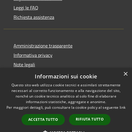
Leggi le FAQ
Richiesta assistenza
Amministrazione trasparente
Informativa privacy
Note legali
×
Dichiarazione di accessibilità
Informazioni sui cookie
Questo sito web utilizza cookie tecnici e assimilati strettamente
necessari al corretto funzionamento e alla navigazione del sito,
nonché un cookie tecnico analitico al solo fine di elaborare
informazioni statistiche, aggregate e anonime.
RSS
Copyright © 2026 • Comune di
Per maggiori dettagli, può consultare la cookie policy al seguente
link
Accessibilità
San Daniele Po • Powered by
Privacy
Municipium
Accesso
•
RIFIUTA TUTTO
ACCETTA TUTTO
Cookie
redazione