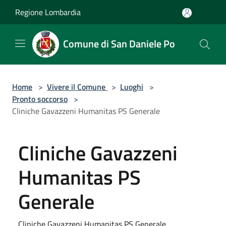
Salta al contenuto principale
Regione Lombardia
Comune di San Daniele Po
Home
>
Vivere il Comune
>
Luoghi
>
Pronto soccorso
>
Cliniche Gavazzeni Humanitas PS Generale
Cliniche Gavazzeni
Humanitas PS
Generale
Cliniche Gavazzeni Humanitas PS Generale