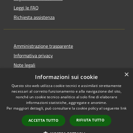
Leggi le FAQ
Richiesta assistenza
Amministrazione trasparente
Informativa privacy
Note legali
×
Dichiarazione di accessibilità
Informazioni sui cookie
Questo sito web utilizza cookie tecnici e assimilati strettamente
necessari al corretto funzionamento e alla navigazione del sito,
nonché un cookie tecnico analitico al solo fine di elaborare
informazioni statistiche, aggregate e anonime.
RSS
Copyright © 2026 • Comune di
Per maggiori dettagli, può consultare la cookie policy al seguente
link
Accessibilità
San Daniele Po • Powered by
Privacy
Municipium
Accesso
•
RIFIUTA TUTTO
ACCETTA TUTTO
Cookie
redazione