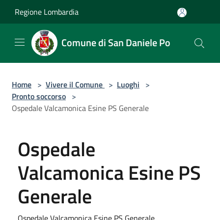
Salta al contenuto principale
Regione Lombardia
Comune di San Daniele Po
Home
>
Vivere il Comune
>
Luoghi
>
Pronto soccorso
>
Ospedale Valcamonica Esine PS Generale
Ospedale
Valcamonica Esine PS
Generale
Ospedale Valcamonica Esine PS Generale