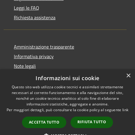
Leggi le FAQ
Richiesta assistenza
Amministrazione trasparente
Informativa privacy
Note legali
×
Dichiarazione di accessibilità
Informazioni sui cookie
Questo sito web utilizza cookie tecnici e assimilati strettamente
necessari al corretto funzionamento e alla navigazione del sito,
nonché un cookie tecnico analitico al solo fine di elaborare
informazioni statistiche, aggregate e anonime.
RSS
Copyright © 2026 • Comune di
Per maggiori dettagli, può consultare la cookie policy al seguente
link
Accessibilità
San Daniele Po • Powered by
Privacy
Municipium
Accesso
•
RIFIUTA TUTTO
ACCETTA TUTTO
Cookie
redazione