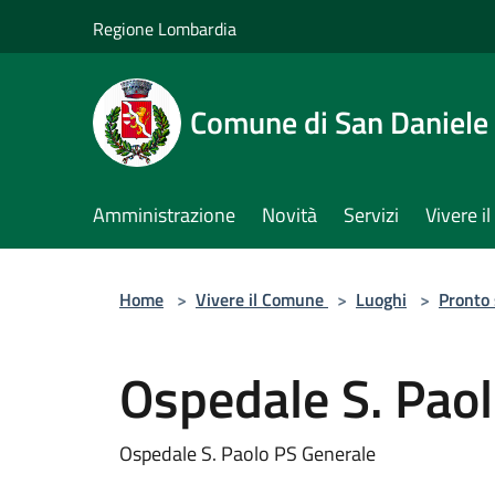
Salta al contenuto principale
Regione Lombardia
Comune di San Daniele
Amministrazione
Novità
Servizi
Vivere 
Home
>
Vivere il Comune
>
Luoghi
>
Pronto
Ospedale S. Pao
Ospedale S. Paolo PS Generale