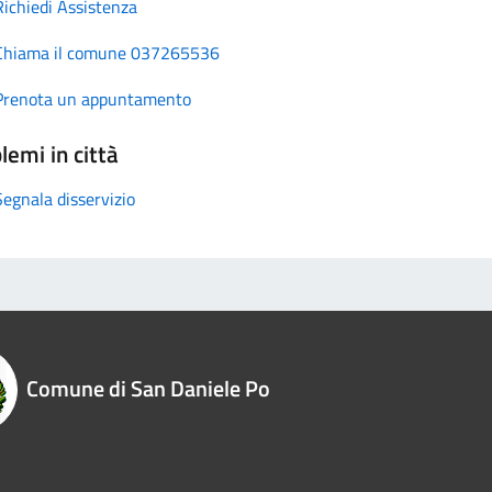
Richiedi Assistenza
Chiama il comune 037265536
Prenota un appuntamento
lemi in città
Segnala disservizio
Comune di San Daniele Po