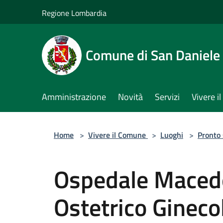
Salta al contenuto principale
Regione Lombardia
Comune di San Daniele
Amministrazione
Novità
Servizi
Vivere 
Home
>
Vivere il Comune
>
Luoghi
>
Pronto
Ospedale Macedo
Ostetrico Gineco