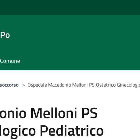
 Po
il Comune
 soccorso
>
Ospedale Macedonio Melloni PS Ostetrico Ginecologic
nio Melloni PS
logico Pediatrico