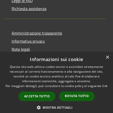
Leggi le FAQ
Richiesta assistenza
Amministrazione trasparente
Informativa privacy
Note legali
×
Dichiarazione di accessibilità
Informazioni sui cookie
Questo sito web utilizza cookie tecnici e assimilati strettamente
necessari al corretto funzionamento e alla navigazione del sito,
nonché un cookie tecnico analitico al solo fine di elaborare
informazioni statistiche, aggregate e anonime.
RSS
Copyright © 2026 • Comune di
Per maggiori dettagli, può consultare la cookie policy al seguente
link
Accessibilità
San Daniele Po • Powered by
Privacy
Municipium
Accesso
•
RIFIUTA TUTTO
ACCETTA TUTTO
Cookie
redazione
Mappa del sito
MOSTRA DETTAGLI