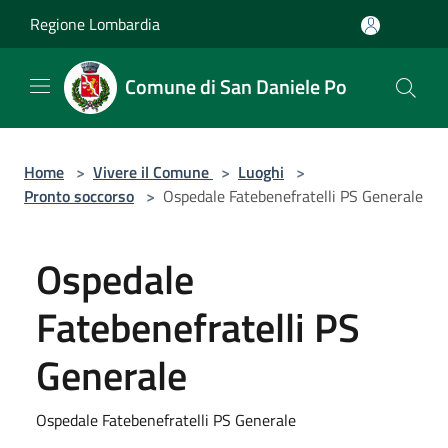
Salta al contenuto principale
Regione Lombardia
Comune di San Daniele Po
Home
>
Vivere il Comune
>
Luoghi
>
Pronto soccorso
>
Ospedale Fatebenefratelli PS Generale
Ospedale
Fatebenefratelli PS
Generale
Ospedale Fatebenefratelli PS Generale