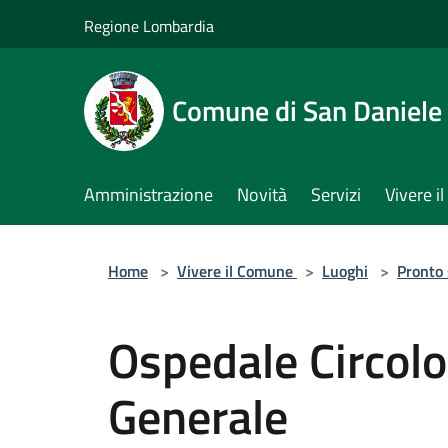
Salta al contenuto principale
Regione Lombardia
Comune di San Daniele
Amministrazione
Novità
Servizi
Vivere 
Home
>
Vivere il Comune
>
Luoghi
>
Pronto
Ospedale Circolo
Generale