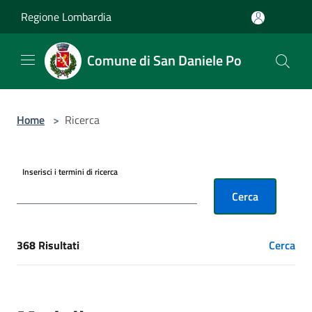
Salta al contenuto principale
Regione Lombardia
Comune di San Daniele Po
Home
>
Ricerca
Inserisci i termini di ricerca
Cerca
368 Risultati
Cerca
[results] Risultati