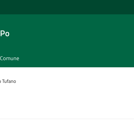
 Po
il Comune
o Tufano