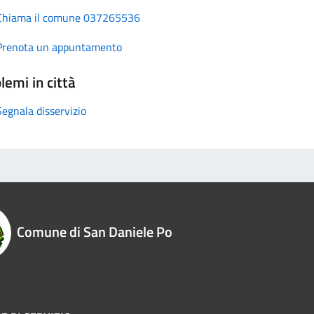
Chiama il comune 037265536
Prenota un appuntamento
lemi in città
Segnala disservizio
Comune di San Daniele Po