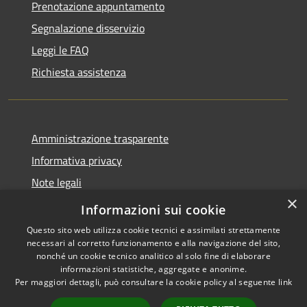
Prenotazione appuntamento
Segnalazione disservizio
Leggi le FAQ
Richiesta assistenza
Amministrazione trasparente
Informativa privacy
Note legali
×
Dichiarazione di accessibilità
Informazioni sui cookie
Questo sito web utilizza cookie tecnici e assimilati strettamente
necessari al corretto funzionamento e alla navigazione del sito,
nonché un cookie tecnico analitico al solo fine di elaborare
informazioni statistiche, aggregate e anonime.
RSS
Copyright © 2026 • Comune di
Per maggiori dettagli, può consultare la cookie policy al seguente
link
Accessibilità
San Daniele Po • Powered by
Privacy
Municipium
Accesso
•