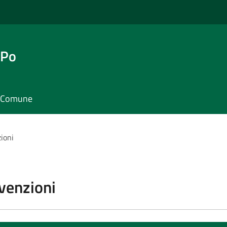
 Po
il Comune
zioni
vvenzioni