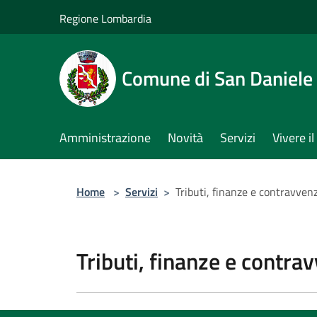
Salta al contenuto principale
Regione Lombardia
Comune di San Daniele
Amministrazione
Novità
Servizi
Vivere 
Home
>
Servizi
>
Tributi, finanze e contravven
Tributi, finanze e contra