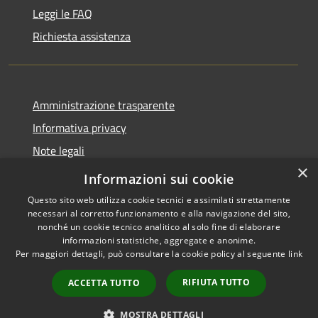
Leggi le FAQ
Richiesta assistenza
Amministrazione trasparente
Informativa privacy
Note legali
×
Dichiarazione di accessibilità
Informazioni sui cookie
Questo sito web utilizza cookie tecnici e assimilati strettamente
necessari al corretto funzionamento e alla navigazione del sito,
nonché un cookie tecnico analitico al solo fine di elaborare
informazioni statistiche, aggregate e anonime.
RSS
Copyright © 2026 • Comune di
Per maggiori dettagli, può consultare la cookie policy al seguente
link
Accessibilità
San Daniele Po • Powered by
Privacy
Municipium
Accesso
•
RIFIUTA TUTTO
ACCETTA TUTTO
Cookie
redazione
Mappa del sito
MOSTRA DETTAGLI