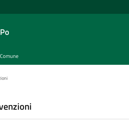
 Po
il Comune
zioni
vvenzioni