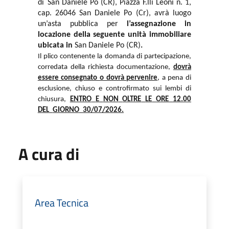
di
San Daniele Po (CR), Piazza F.lli Leoni n. 1,
cap. 26046 San Daniele Po (Cr), avrà luogo
un’asta pubblica per
l’assegnazione in
locazione della seguente unità immobiliare
ubicata in
San Daniele Po (CR)
.
Il
plico
contenente
la
domanda
di
partecipazione,
corredata
della
richiesta
documentazione,
dovrà
essere consegnato o dovrà pervenire
, a pena di
esclusione, chiuso e controfirmato sui lembi di
chiusura,
ENTRO
E
NON
OLTRE
LE
ORE
12.00
DEL
GIORNO
30/07/2026.
A cura di
Area Tecnica