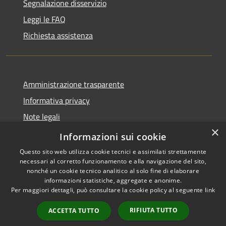
Segnalazione disservizio
Leggi le FAQ
Richiesta assistenza
Amministrazione trasparente
Informativa privacy
Note legali
×
Dichiarazione di accessibilità
Informazioni sui cookie
Questo sito web utilizza cookie tecnici e assimilati strettamente
necessari al corretto funzionamento e alla navigazione del sito,
nonché un cookie tecnico analitico al solo fine di elaborare
informazioni statistiche, aggregate e anonime.
RSS
Copyright © 2026 • Comune di
Per maggiori dettagli, può consultare la cookie policy al seguente
link
Accessibilità
San Daniele Po • Powered by
Privacy
Municipium
Accesso
•
RIFIUTA TUTTO
ACCETTA TUTTO
Cookie
redazione