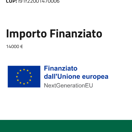
CUP:
I91f22001470006
Importo Finanziato
14000 €