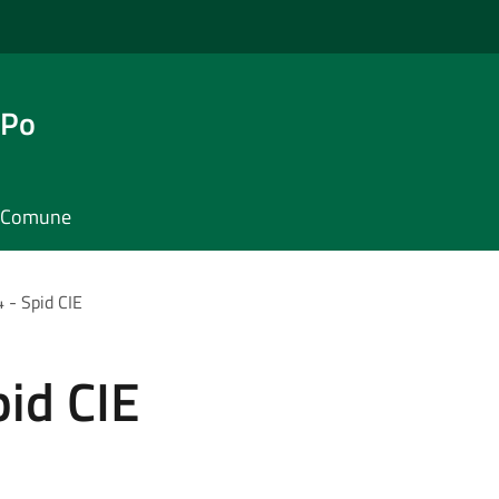
 Po
il Comune
4 - Spid CIE
pid CIE